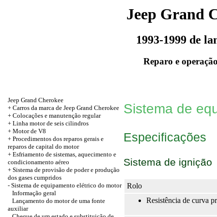
Jeep Grand 
1993-1999 de l
Reparo e operação
Jeep Grand Cherokee
Sistema de equ
+ Carros da marca de Jeep Grand Cherokee
+
Colocações e manutenção regular
+
Linha motor de seis cilindros
+ Motor de V8
Especificações
+ Procedimentos dos reparos gerais e
reparos de capital do motor
+ Esfriamento de sistemas, aquecimento e
Sistema de ignição
condicionamento aéreo
+
Sistema de provisão de poder e produção
dos gases cumpridos
-
Sistema de equipamento elétrico do motor
Rolo
Informação geral
Resistência de curva p
Lançamento do motor de uma fonte
auxiliar
Cheque de um estado e substituição de