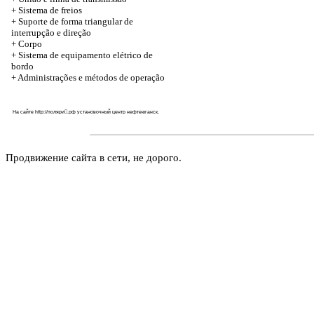
+ Sistema de freios
+ Suporte de forma triangular de
interrupção e direção
+
Corpo
+ Sistema de equipamento elétrico de
bordo
+ Administrações e métodos de operação
На сайте
http://поляри𚦺.рф
установочный центр нефтеюганск.
Продвижение сайта в сети, не дорого.