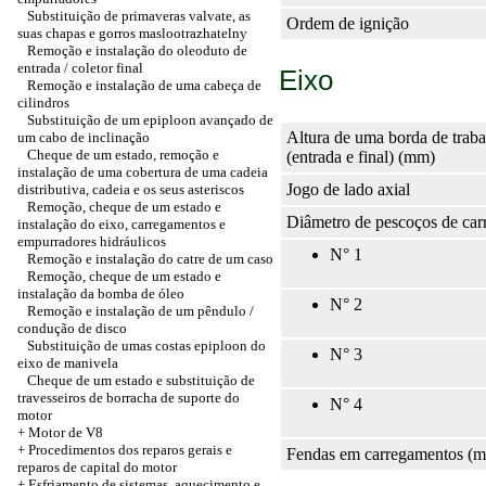
Substituição de primaveras valvate, as
Ordem de ignição
suas chapas e gorros maslootrazhatelny
Remoção e instalação do oleoduto de
entrada / coletor final
Eixo
Remoção e instalação de uma cabeça de
cilindros
Substituição de um epiploon avançado de
Altura de uma borda de trab
um cabo de inclinação
Cheque de um estado, remoção e
(entrada e final) (mm)
instalação de uma cobertura de uma cadeia
Jogo de lado axial
distributiva, cadeia e os seus asteriscos
Remoção, cheque de um estado e
Diâmetro de pescoços de ca
instalação do eixo, carregamentos e
empurradores hidráulicos
N° 1
Remoção e instalação do catre de um caso
Remoção, cheque de um estado e
instalação da bomba de óleo
N° 2
Remoção e instalação de um pêndulo /
condução de disco
Substituição de umas costas epiploon do
N° 3
eixo de manivela
Cheque de um estado e substituição de
travesseiros de borracha de suporte do
N° 4
motor
+ Motor de V8
+ Procedimentos dos reparos gerais e
Fendas em carregamentos (
reparos de capital do motor
+ Esfriamento de sistemas, aquecimento e