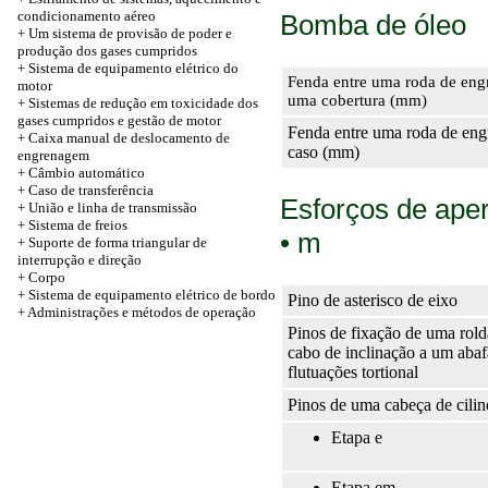
condicionamento aéreo
Bomba de óleo
+ Um sistema de provisão de poder e
produção dos gases cumpridos
+ Sistema de equipamento elétrico do
Fenda entre uma roda de en
motor
uma cobertura (mm)
+ Sistemas de redução em toxicidade dos
gases cumpridos e gestão de motor
Fenda entre uma roda de en
+ Caixa manual de deslocamento de
caso (mm)
engrenagem
+ Câmbio automático
+
Caso de transferência
Esforços de ape
+ União e linha de transmissão
+ Sistema de freios
• m
+ Suporte de forma triangular de
interrupção e direção
+
Corpo
+ Sistema de equipamento elétrico de bordo
Pino de asterisco de eixo
+ Administrações e métodos de operação
Pinos de fixação de uma rol
cabo de inclinação a um abaf
flutuações tortional
Pinos de uma cabeça de cilin
Etapa e
Etapa em